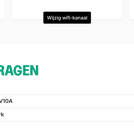
Wijzig wifi-kanaal
VRAGEN
 V10A
rk
of
http://192.168.2.254
araten met je netwerk.
dien van toepassing 1 telefoon verbinden met je modem.