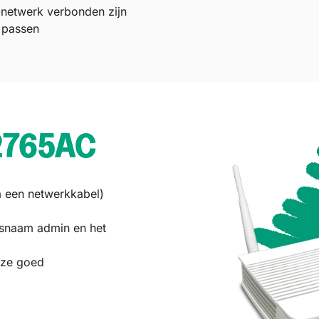
-netwerk verbonden zijn
 passen
2765AC
a een netwerkkabel)
ersnaam
admin
en het
eze goed