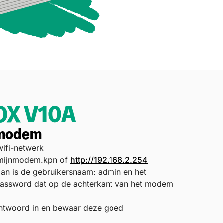
OX V10A
 modem
wifi-netwerk
 mijnmodem.kpn of
http://192.168.2.254
 dan is de gebruikersnaam: admin en het
assword dat op de achterkant van het modem
chtwoord in en bewaar deze goed