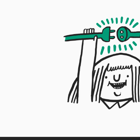
• 5 GHz-band protocollen: a/n/ac
Is je vraag beantwoord?
• Router / Wifi-modem: Wifi-modem
• Fabrikantcode (SKU): 847740
• WPA2-beveiliging: standaard aan
• WPS-knop: standaard uit
• Firewall: standaard aan
Is je vraag beantwoord?