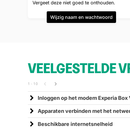
Vergeet deze niet goed te onthouden.
Wijzig naam en wachtwoord
VEELGESTELDE 
1 - 10
Inloggen op het modem Experia Box
Maak verbinding met je Wifi-netwerk.
Apparaten verbinden met het netwe
Ga in de browser naar: mijnmodem.kpn 
De installateur verbindt niet alle app
Vul bij gebruikersnaam in: admin
Beschikbare internetsnelheid
De installateur zal 1 apparaat en in
Vul als wachtwoord in: admin password