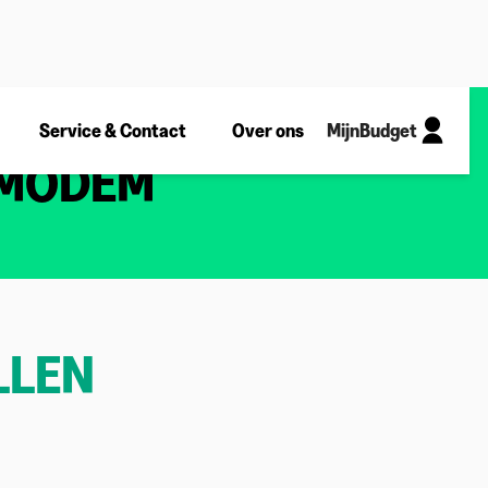
Service & Contact
Over ons
MijnBudget
 MODEM
LLEN