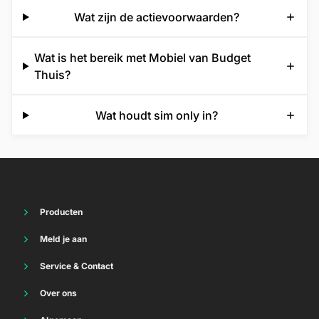
Wat zijn de actievoorwaarden?
Wat is het bereik met Mobiel van Budget
Thuis?
Wat houdt sim only in?
Producten
Energie
Meld je aan
Thuisbatterij
Vriendenvoordeel
Internet
Service & Contact
Energie
TV
Energie
Internet
Over ons
Vast bellen
Internet
Mobiel
Waar staan we voor
Sim Only