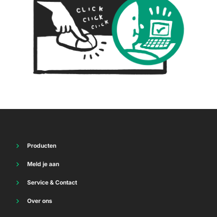
Producten
Energie
Meld je aan
Thuisbatterij
Vriendenvoordeel
Internet
Service & Contact
Energie
TV
Energie
Internet
Over ons
Vast bellen
Internet
Mobiel
Waar staan we voor