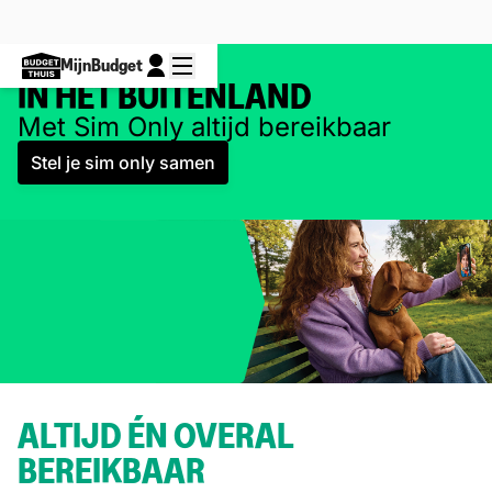
MijnBudget
IN HET BUITENLAND
Met Sim Only altijd bereikbaar
Stel je sim only samen
ALTIJD ÉN OVERAL
BEREIKBAAR