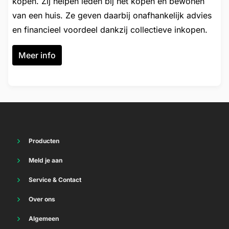
kopen. Zij helpen leden bij het kopen en bewonen
van een huis. Ze geven daarbij onafhankelijk advies
en financieel voordeel dankzij collectieve inkopen.
Meer info
Producten
Energie
Meld je aan
Thuisbatterij
Vriendenvoordeel
Internet
Service & Contact
Energie
TV
Energie
Internet
Over ons
Vast bellen
Internet
Mobiel
Waar staan we voor
Sim Only
Mobiel
Algemeen
Mobiel Bewindvoerders
Duurzaamheid