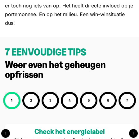
er toch nog iets van op. Het heeft directe invloed op je
portemonnee. Én op het milieu. Een win-winsituatie
dus!
7 EENVOUDIGE TIPS
Weer even het geheugen
opfrissen
1
2
3
4
5
6
7
Stap 1: Check het energielabe
Check het energielabel