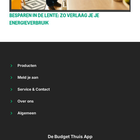
BESPAREN IN DE LENTE: ZO VERLAAG JE JE
ENERGIEVERBRUIK
Producten
Energie
Meld je aan
Thuisbatterij
Vriendenvoordeel
Internet
Service & Contact
Energie
TV
Energie
Internet
Over ons
Vast bellen
Internet
Mobiel
Waar staan we voor
Sim Only
Mobiel
Algemeen
Mobiel Bewindvoerders
Duurzaamheid
Voorwaarden Energie
Mobiel Primera
Werken bij
Modelcontract
Partner worden
De Budget Thuis App
Voorwaarden Internet
De Budget Thuis app