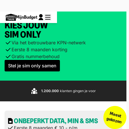
MijnBudget
KIES JOUW
SIM ONLY
Via het betrouwbare KPN-netwerk
Eerste 8 maanden korting
Gratis nummerbehoud
Stel je sim only samen
1.200.000
klanten gingen je voor
Meest
gekozen
ONBEPERKT DATA, MIN & SMS
Eerste 8 maanden € 10,- p/m