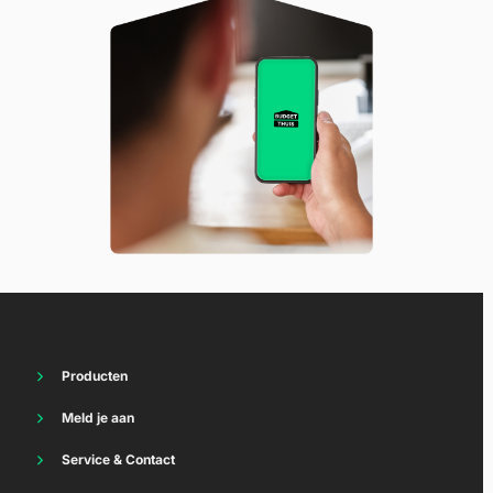
Producten
Energie
Meld je aan
Thuisbatterij
Vriendenvoordeel
Internet
Service & Contact
Energie
TV
Energie