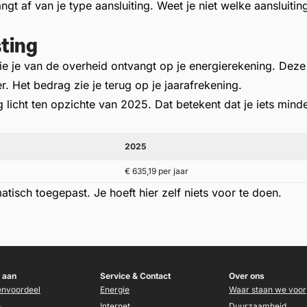
gt af van je type aansluiting. Weet je niet welke aansluitin
ting
die je van de overheid ontvangt op je energierekening. Deze
r. Het bedrag zie je terug op je jaarafrekening.
licht ten opzichte van 2025. Dat betekent dat je iets minder
2025
€ 635,19 per jaar
isch toegepast. Je hoeft hier zelf niets voor te doen.
 aan
Service & Contact
Over ons
envoordeel
Energie
Waar staan we voor
e
Internet
Duurzaamheid