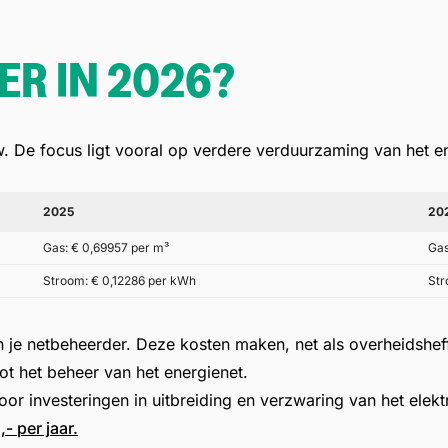
ER IN 2026?
w. De focus ligt vooral op verdere verduurzaming van het 
2025
20
Gas:
€ 0,69957 per m³
Gas
Stroom:
€ 0,12286 per kWh
Str
e netbeheerder. Deze kosten maken, net als overheidsheffi
tot het beheer van het energienet.
r investeringen in uitbreiding en verzwaring van het elektr
 per jaar.