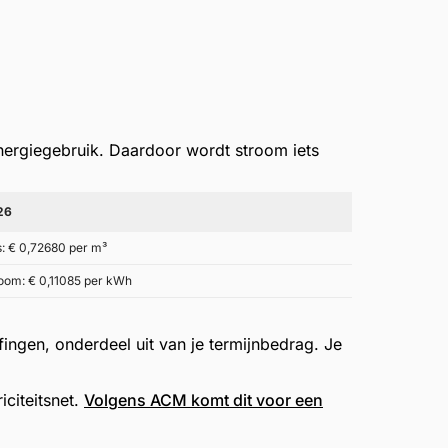
energiegebruik. Daardoor wordt
stroom iets
26
:
€ 0,72680 per m³
oom:
€ 0,11085 per kWh
ngen, onderdeel uit van je termijnbedrag. Je
iciteitsnet.
Volgens ACM komt dit voor een