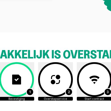
AKKELIJK IS OVERST
1
2
3
Bevestiging
Overstapservice
Start contract