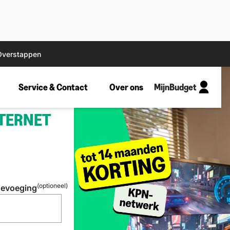
Overstappen
Service & Contact
Over ons
MijnBudget
NTERNET
(optioneel)
evoeging