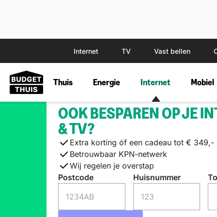
Internet
TV
Vast bellen
Thuis
Energie
Internet
Mobiel
OOK BESPAREN OP JE I
& TV?
Extra korting óf een cadeau tot € 349,-
Betrouwbaar KPN-netwerk
Wij regelen je overstap
Postcode
Huisnummer
To