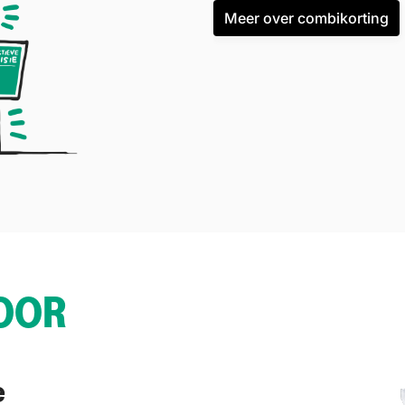
Meer over combikorting
OOR
e