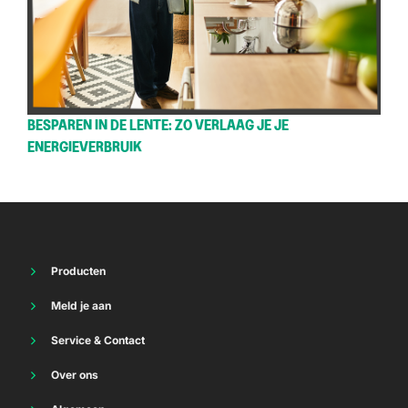
BESPAREN IN DE LENTE: ZO VERLAAG JE JE
ENERGIEVERBRUIK
Producten
Energie
Meld je aan
Thuisbatterij
Vriendenvoordeel
Internet
Service & Contact
Energie
TV
Energie
Internet
Over ons
Vast bellen
Internet
Mobiel
Waar staan we voor
Sim Only