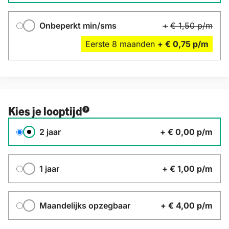
Onbeperkt min/sms
+
€ 1,50
p/m
Eerste
8
maanden
+
€ 0,75
p/m
Kies je looptijd
Contractduur
2 jaar
+
€ 0,00
p/m
1 jaar
+
€ 1,00
p/m
Maandelijks opzegbaar
+
€ 4,00
p/m