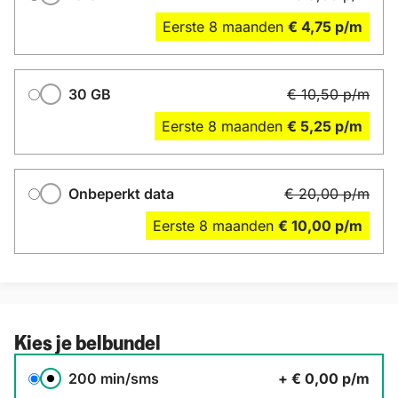
Eerste
8
maanden
€ 4,75
p/m
30 GB
€ 10,50
p/m
Eerste
8
maanden
€ 5,25
p/m
Onbeperkt data
€ 20,00
p/m
Eerste
8
maanden
€ 10,00
p/m
Kies je belbundel
Belbundel
200 min/sms
+
€ 0,00
p/m