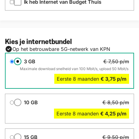
Ik heb Internet van Budget Thuis
Kies je internetbundel
Op het betrouwbare 5G-netwerk van KPN
Databundel
3 GB
€ 7,50
p/m
Maximale download snelheid van 100 Mbit/s, upload 50 Mbit/s
Eerste
8
maanden
€ 3,75
p/m
10 GB
€ 8,50
p/m
Eerste
8
maanden
€ 4,25
p/m
15 GB
€ 9,50
p/m