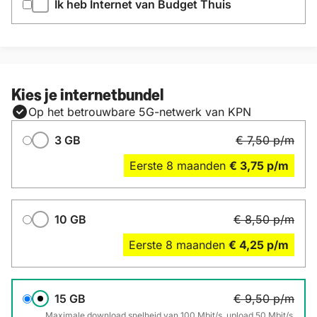
Ik heb Internet van Budget Thuis
Kies je internetbundel
Op het betrouwbare 5G-netwerk van KPN
Databundel
3 GB
€ 7,50
p/m
Eerste
8
maanden
€ 3,75
p/m
10 GB
€ 8,50
p/m
Eerste
8
maanden
€ 4,25
p/m
15 GB
€ 9,50
p/m
Maximale download snelheid van 100 Mbit/s, upload 50 Mbit/s