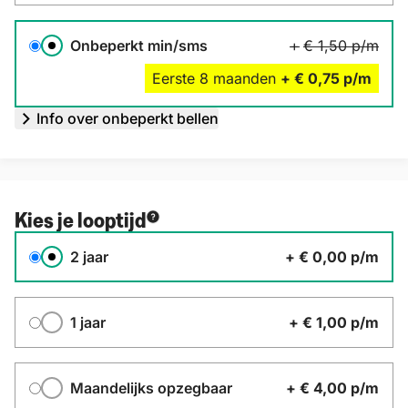
Onbeperkt min/sms
+
€ 1,50
p/m
Eerste
8
maanden
+
€ 0,75
p/m
Info over onbeperkt bellen
Kies je looptijd
Contractduur
2 jaar
+
€ 0,00
p/m
1 jaar
+
€ 1,00
p/m
Maandelijks opzegbaar
+
€ 4,00
p/m