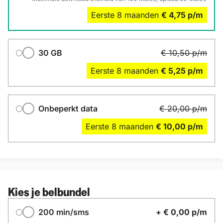
Eerste
8
maanden
€ 4,75
p/m
30 GB
€ 10,50
p/m
Eerste
8
maanden
€ 5,25
p/m
Onbeperkt data
€ 20,00
p/m
Eerste
8
maanden
€ 10,00
p/m
Kies je belbundel
Belbundel
200 min/sms
+
€ 0,00
p/m