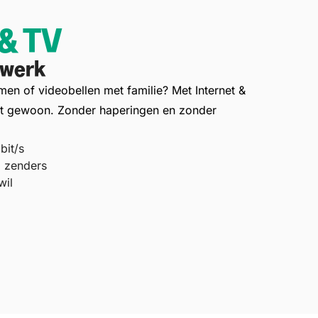
& TV
twerk
men of videobellen met familie? Met Internet &
at gewoon. Zonder haperingen en zonder
bit/s
+ zenders
wil