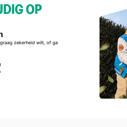
DIG OP
n
graag zekerheid wilt, of ga
t
p