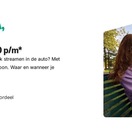
,
0 p
/m*
iek streamen in de auto? Met
oon. Waar en wanneer je
oordeel