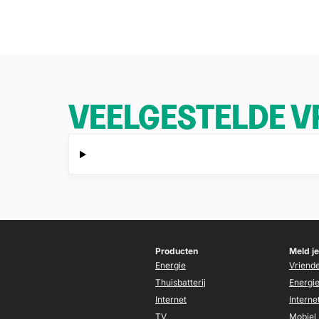
VEELGESTELDE 
Producten
Meld je
Energie
Vriend
Thuisbatterij
Energi
Internet
Interne
TV
Mobiel