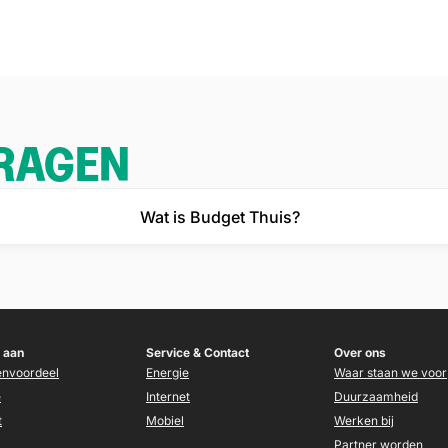
VRAGEN
Wat is Budget Thuis?
 aan
Service & Contact
Over ons
envoordeel
Energie
Waar staan we voor
e
Internet
Duurzaamheid
t
Mobiel
Werken bij
Partner worden